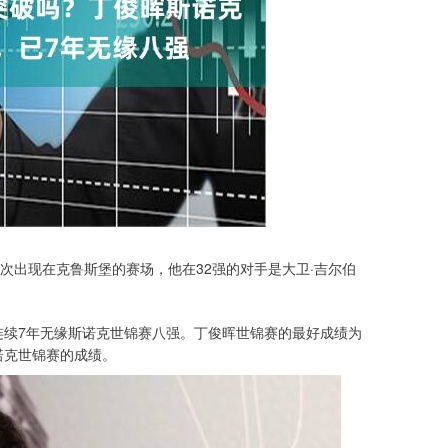
一次出现在克鲁斯堡的赛场，他在32强的对手是大卫·吉尔伯
连续7年无缘斯诺克世锦赛八强。丁俊晖世锦赛的最好成绩为
诺克世锦赛的成绩。