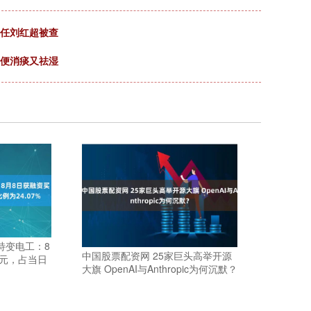
主任刘红超被查
通便消痰又祛湿
特变电工：8
中国股票配资网 25家巨头高举开源
亿元，占当日
大旗 OpenAI与Anthropic为何沉默？